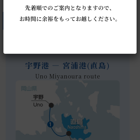
先着順でのご案内となりますので、
航路について
お時間に余裕をもってお越しください。
宇野港 ― 宮浦港(直島)
Uno Miyanoura route