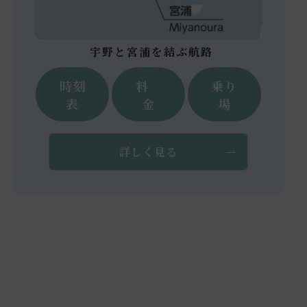
宇野と宮浦を結ぶ航路
時刻
料
乗り
表
金
場
詳しく見る