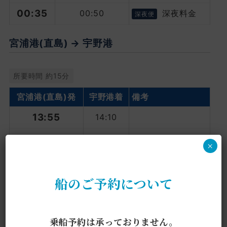
00:35
00:50
深夜料金
深夜便
宮浦港(直島) → 宇野港
所要時間 約15分
宮浦港
(直島)発
宇野港着
備考
13:55
14:10
21:15
21:30
×
00:15
00:30
深夜料金
深夜便
船のご予約について
乗船予約は承っておりません。