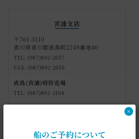
宮浦支店
〒761-3110
香川県香川郡直島町2249番地40
TEL: (087)892-2657
FAX: (087)892-2656
直島(宮浦)切符売場
TEL: (087)892-3104
直島貨物取扱所
×
TEL: (087)892-2657
船のご予約について