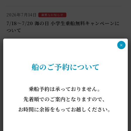
2026年7月14日
重要なお知らせ
7/18～7/20 海の日 小学生乗船無料キャンペーンに
ついて
×
2026年6月19日
重要なお知らせ
サイトリニューアルのお知らせ
船のご予約について
2025年11月27日
重要なお知らせ
運賃改定のお知らせ
乗船予約は承っておりません。
2025年11月11日
重要なお知らせ
先着順でのご案内となりますので、
令和7年11月11日 輸送の安全確保に関する命令発
お時間に余裕をもってお越しください。
出について
2024年4月1日
重要なお知らせ