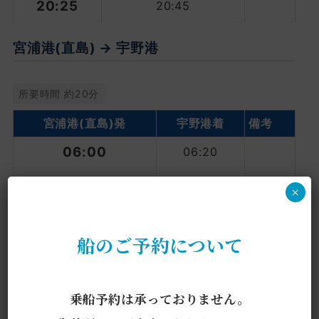
20:25
20:45
宮浦港(直島) → 宇野港
所要時間 約20分
宮浦港
(直島)発
宇野港着
備考
06:00
06:20
06:40
07:00
×
07:50
08:10
船のご予約について
08:52
09:12
09:52
10:12
乗船予約は承っておりません。
11:10
11:30