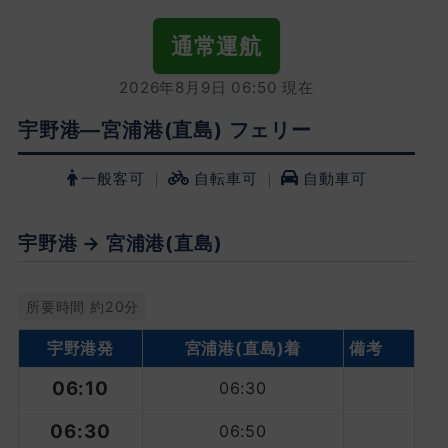
通常運航
2026年8月9日 06:50 現在
宇野港―宮浦港(直島) フェリー
一般客可
｜
自転車可
｜
自動車可
宇野港 → 宮浦港(直島)
所要時間 約20分
宇野港発
宮浦港
(直島)着
備考
06:10
06:30
06:30
06:50