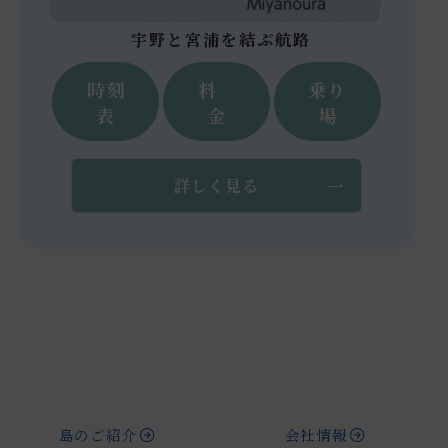
宇野と宮浦を結ぶ航路
時刻
料
乗り
表
金
場
詳しく見る
島のご紹介
会社情報