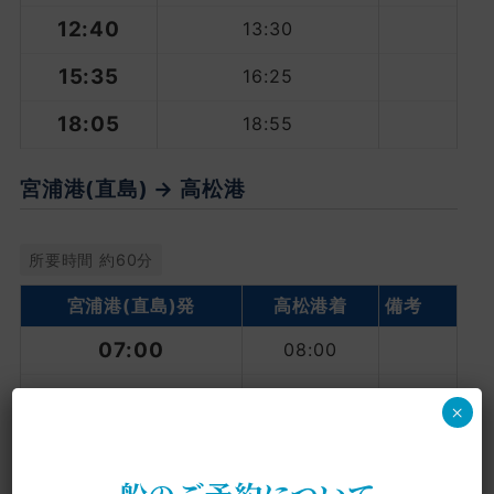
12:40
13:30
15:35
16:25
18:05
18:55
宮浦港(直島) → 高松港
所要時間 約60分
宮浦港
(直島)発
高松港着
備考
07:00
08:00
09:07
10:07
×
11:30
12:30
船のご予約について
14:20
15:20