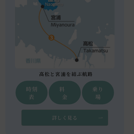
高松と宮浦を結ぶ航路
時刻
料
乗り
表
金
場
詳しく見る