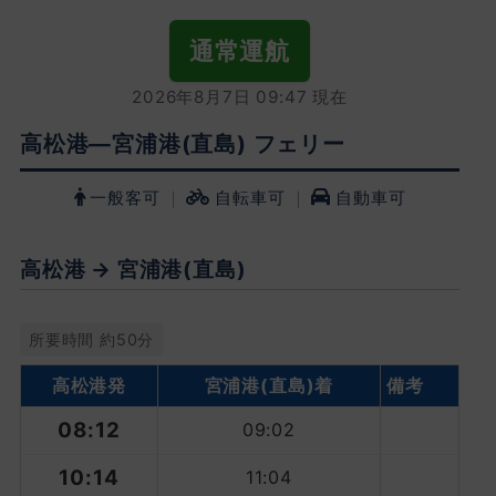
通常運航
2026年8月7日 09:47 現在
高松港―宮浦港(直島) フェリー
一般客可
｜
自転車可
｜
自動車可
高松港 → 宮浦港(直島)
所要時間 約50分
高松港発
宮浦港
(直島)着
備考
08:12
09:02
10:14
11:04