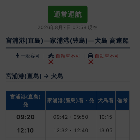
通常運航
2026年8月7日 07:58 現在
宮浦港(直島)―家浦港(豊島)―犬島 高速船
一般客可
｜
自転車不可
｜
自動車不可
宮浦港(直島) → 犬島
宮浦港
(直島)
家浦港
(豊島)着・発
犬島着
備考
発
09:20
09:42
・
09:50
10:15
12:10
12:32
・
12:40
13:05