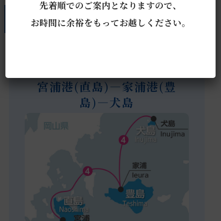
先着順でのご案内となりますので、
航路について
お時間に余裕をもってお越しください。
宮浦港(直島)―家浦港(豊
島)―犬島
Miyanoura Ieura Inujima route