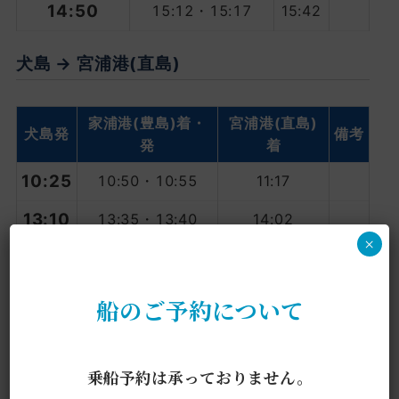
14:50
15:12
・
15:17
15:42
犬島 → 宮浦港(直島)
家浦港
(豊島)着・
宮浦港
(直島)
犬島発
備考
発
着
10:25
10:50
・
10:55
11:17
13:10
13:35
・
13:40
14:02
×
15:47
16:12
・
16:17
16:39
船のご予約について
乗船予約は承っておりません。